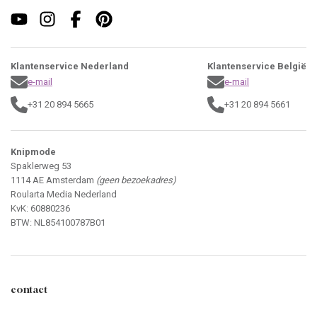
Klantenservice Nederland
Klantenservice België
e-mail
e-mail
+31 20 894 5665
+31 20 894 5661
Knipmode
Spaklerweg 53
1114 AE Amsterdam
(geen bezoekadres)
Roularta Media Nederland
KvK: 60880236
BTW: NL854100787B01
contact