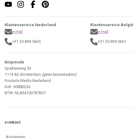
Klantenservice Nederland
Klantenservice België
e-mail
e-mail
+31 20 894 5665
+31 20 894 5661
Knipmode
Spaklerweg 53
1114 AE Amsterdam
(geen bezoekadres)
Roularta Media Nederland
KvK: 60880236
BTW: NL854100787B01
contact
Adverteren