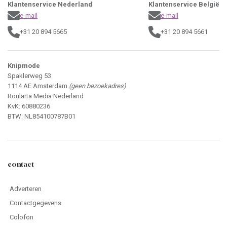
Klantenservice Nederland
Klantenservice België
e-mail
e-mail
+31 20 894 5665
+31 20 894 5661
Knipmode
Spaklerweg 53
1114 AE Amsterdam
(geen bezoekadres)
Roularta Media Nederland
KvK: 60880236
BTW: NL854100787B01
contact
Adverteren
Contactgegevens
Colofon