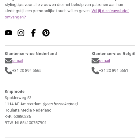
stylingtips voor alle vrouwen die met behulp van patronen aan hun
kledingstijl een persoonlijke touch willen geven.
Wil jij de nieuwsbrief
ontvangen?
Klantenservice Nederland
Klantenservice België
e-mail
e-mail
+31 20 894 5665
+31 20 894 5661
Knipmode
Spaklerweg 53
1114 AE Amsterdam
(geen bezoekadres)
Roularta Media Nederland
KvK: 60880236
BTW: NL854100787B01