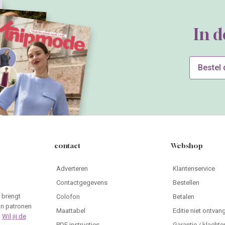
In 
Bestel
contact
Webshop
Adverteren
Klantenservice
Contactgegevens
Bestellen
 brengt
Colofon
Betalen
an patronen
Maattabel
Editie niet ontvan
.
Wil jij de
PDF instructies
Garantie / klachte