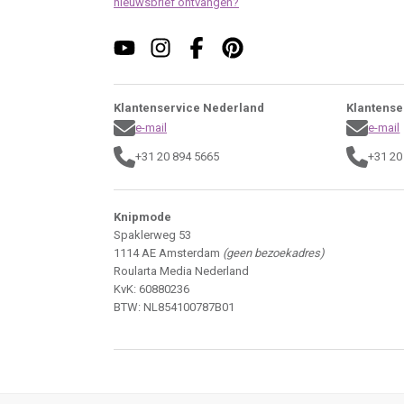
nieuwsbrief ontvangen?
Klantenservice Nederland
Klantense
e-mail
e-mail
+31 20 894 5665
+31 20
Knipmode
Spaklerweg 53
1114 AE Amsterdam
(geen bezoekadres)
Roularta Media Nederland
KvK: 60880236
BTW: NL854100787B01