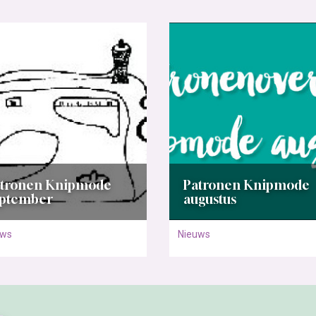
atronen Knipmode
Patronen Knipmode
eptember
augustus
uws
Nieuws