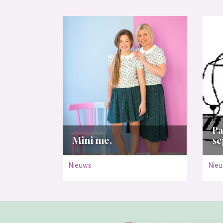
P
Mini me,
s
Nieuws
Nie