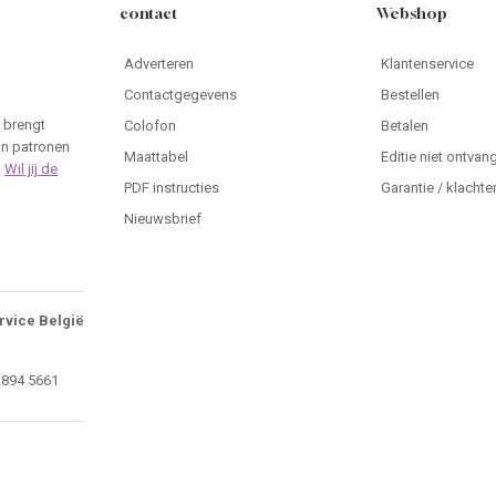
contact
Webshop
Adverteren
Klantenservice
Contactgegevens
Bestellen
 brengt
Colofon
Betalen
an patronen
Maattabel
Editie niet ontvan
.
Wil jij de
PDF instructies
Garantie / klachte
Nieuwsbrief
rvice België
 894 5661