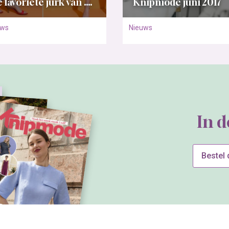
 favoriete jurk van ….
Knipmode juni 2017
uws
Nieuws
In 
Bestel