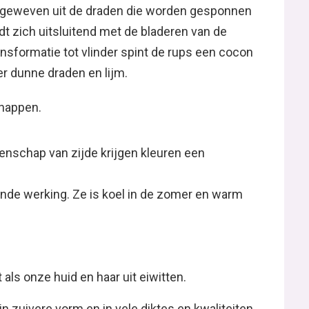
dt geweven uit de draden die worden gesponnen
dt zich uitsluitend met de bladeren van de
nsformatie tot vlinder spint de rups een cocon
r dunne draden en lijm.
chappen.
nschap van zijde krijgen kleuren een
ende werking. Ze is koel in de zomer en warm
 als onze huid en haar uit eiwitten.
in zuivere vorm en in vele diktes en kwaliteiten.