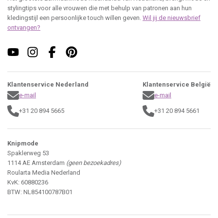
stylingtips voor alle vrouwen die met behulp van patronen aan hun
kledingstijl een persoonlijke touch willen geven.
Wil jij de nieuwsbrief
ontvangen?
Klantenservice Nederland
Klantenservice België
e-mail
e-mail
+31 20 894 5665
+31 20 894 5661
Knipmode
Spaklerweg 53
1114 AE Amsterdam
(geen bezoekadres)
Roularta Media Nederland
KvK: 60880236
BTW: NL854100787B01