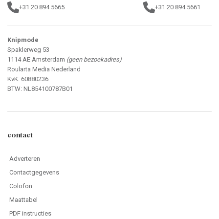
+31 20 894 5665
+31 20 894 5661
Knipmode
Spaklerweg 53
1114 AE Amsterdam
(geen bezoekadres)
Roularta Media Nederland
KvK: 60880236
BTW: NL854100787B01
contact
Adverteren
Contactgegevens
Colofon
Maattabel
PDF instructies