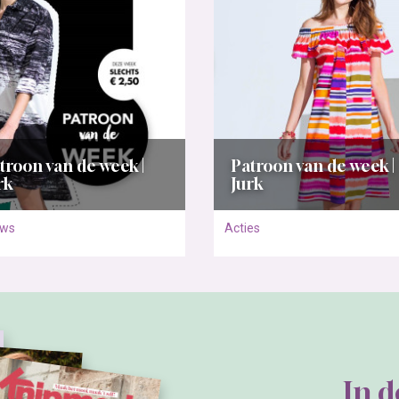
troon van de week |
Patroon van de week |
rk
Jurk
uws
Acties
In 