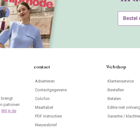
Bestel
contact
Webshop
Adverteren
Klantenservice
Contactgegevens
Bestellen
 brengt
Colofon
Betalen
an patronen
Maattabel
Editie niet ontvan
.
Wil jij de
PDF instructies
Garantie / klachte
Nieuwsbrief