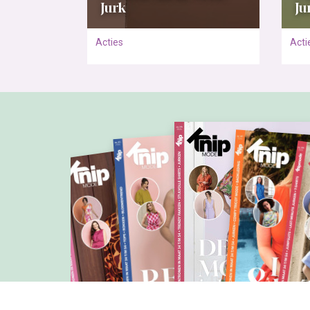
Jurk
Ju
Acties
Acti