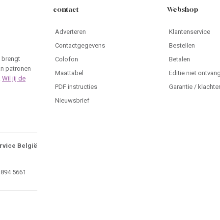
contact
Webshop
Adverteren
Klantenservice
Contactgegevens
Bestellen
 brengt
Colofon
Betalen
an patronen
Maattabel
Editie niet ontvan
.
Wil jij de
PDF instructies
Garantie / klachte
Nieuwsbrief
rvice België
 894 5661