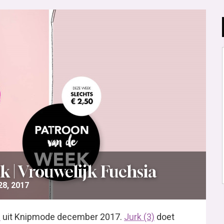
k | Vrouwelijk Fuchsia
8, 2017
3
uit Knipmode december 2017.
Jurk (3)
doet