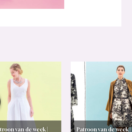
troon van de week |
Patroon van de week |