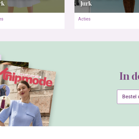
rk
Jurk
es
Acties
In 
Bestel