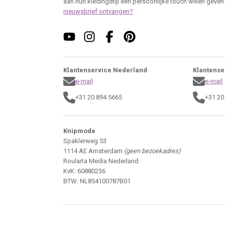
aan hun kledingstijl een persoonlijke touch willen geven
nieuwsbrief ontvangen?
Klantenservice Nederland
Klantense
e-mail
e-mail
+31 20 894 5665
+31 20
Knipmode
Spaklerweg 53
1114 AE Amsterdam
(geen bezoekadres)
Roularta Media Nederland
KvK: 60880236
BTW: NL854100787B01