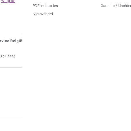
.
Wil jij de
PDF instructies
Garantie / klachte
Nieuwsbrief
rvice België
 894 5661