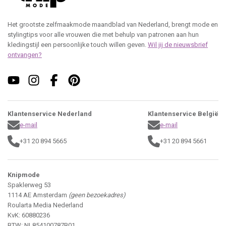
Het grootste zelfmaakmode maandblad van Nederland, brengt mode en
stylingtips voor alle vrouwen die met behulp van patronen aan hun
kledingstijl een persoonlijke touch willen geven.
Wil jij de nieuwsbrief
ontvangen?
Klantenservice Nederland
Klantenservice België
e-mail
e-mail
+31 20 894 5665
+31 20 894 5661
Knipmode
Spaklerweg 53
1114 AE Amsterdam
(geen bezoekadres)
Roularta Media Nederland
KvK: 60880236
BTW: NL854100787B01