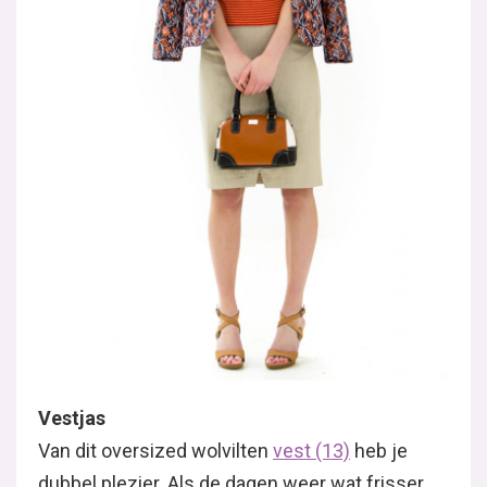
Vestjas
Van dit oversized wolvilten
vest (13)
heb je
dubbel plezier. Als de dagen weer wat frisser