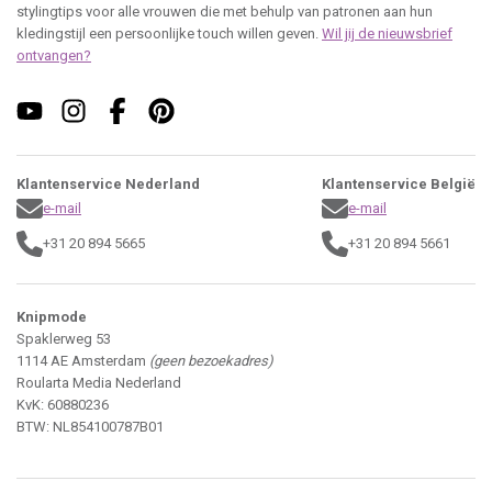
stylingtips voor alle vrouwen die met behulp van patronen aan hun
kledingstijl een persoonlijke touch willen geven.
Wil jij de nieuwsbrief
ontvangen?
Klantenservice Nederland
Klantenservice België
e-mail
e-mail
+31 20 894 5665
+31 20 894 5661
Knipmode
Spaklerweg 53
1114 AE Amsterdam
(geen bezoekadres)
Roularta Media Nederland
KvK: 60880236
BTW: NL854100787B01