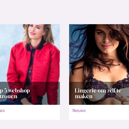
p 5 webshop
Lingerie om zelf te
tronen
maken
uws
Nieuws