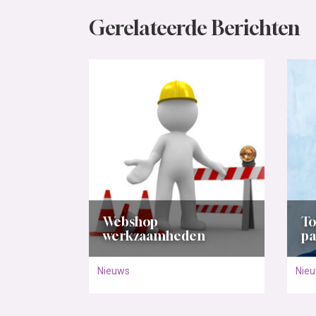
Gerelateerde Berichten
Webshop
To
werkzaamheden
pa
Nieuws
Nie