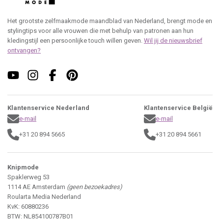
Het grootste zelfmaakmode maandblad van Nederland, brengt mode en
stylingtips voor alle vrouwen die met behulp van patronen aan hun
kledingstijl een persoonlijke touch willen geven.
Wil jij de nieuwsbrief
ontvangen?
Klantenservice Nederland
Klantenservice België
e-mail
e-mail
+31 20 894 5665
+31 20 894 5661
Knipmode
Spaklerweg 53
1114 AE Amsterdam
(geen bezoekadres)
Roularta Media Nederland
KvK: 60880236
BTW: NL854100787B01