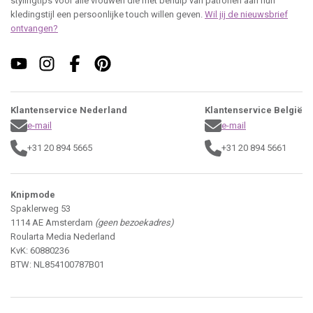
stylingtips voor alle vrouwen die met behulp van patronen aan hun
kledingstijl een persoonlijke touch willen geven.
Wil jij de nieuwsbrief
ontvangen?
Klantenservice Nederland
Klantenservice België
e-mail
e-mail
+31 20 894 5665
+31 20 894 5661
Knipmode
Spaklerweg 53
1114 AE Amsterdam
(geen bezoekadres)
Roularta Media Nederland
KvK: 60880236
BTW: NL854100787B01