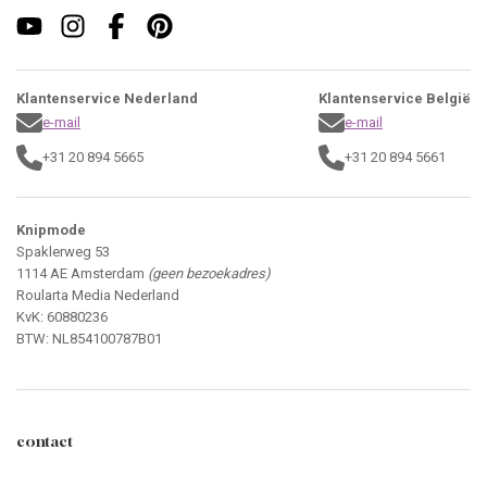
Klantenservice Nederland
Klantenservice België
e-mail
e-mail
+31 20 894 5665
+31 20 894 5661
Knipmode
Spaklerweg 53
1114 AE Amsterdam
(geen bezoekadres)
Roularta Media Nederland
KvK: 60880236
BTW: NL854100787B01
contact