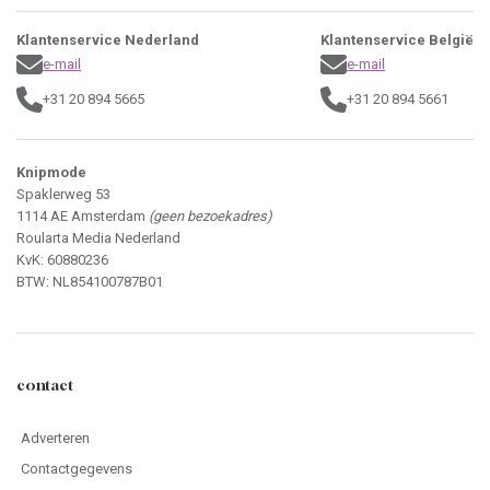
Klantenservice Nederland
Klantenservice België
e-mail
e-mail
+31 20 894 5665
+31 20 894 5661
Knipmode
Spaklerweg 53
1114 AE Amsterdam
(geen bezoekadres)
Roularta Media Nederland
KvK: 60880236
BTW: NL854100787B01
contact
Adverteren
Contactgegevens