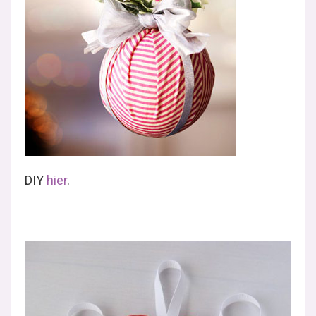
DIY
hier
.