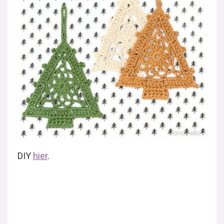
DIY
hier
.