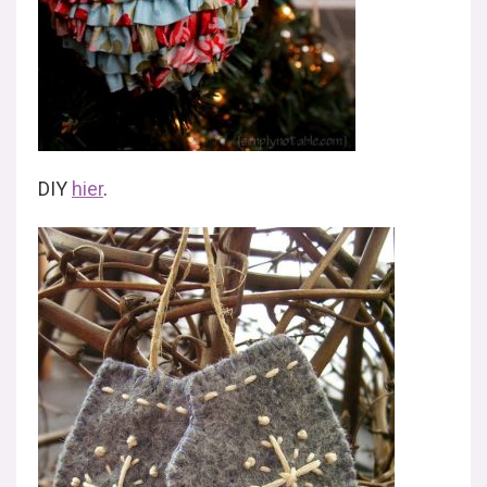
DIY
hier
.