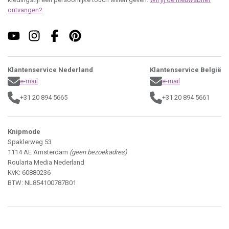
ontvangen?
Klantenservice Nederland
Klantenservice België
e-mail
e-mail
+31 20 894 5665
+31 20 894 5661
Knipmode
Spaklerweg 53
1114 AE Amsterdam
(geen bezoekadres)
Roularta Media Nederland
KvK: 60880236
BTW: NL854100787B01