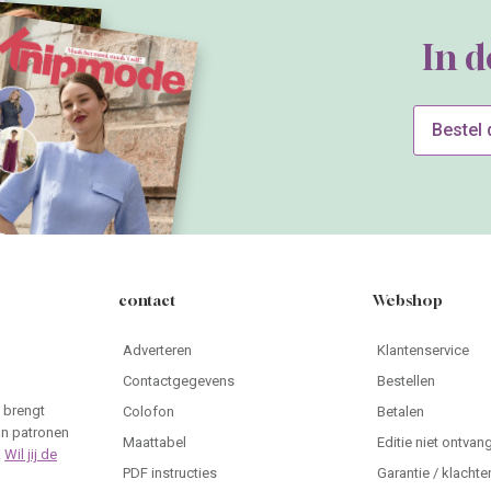
In 
Bestel
contact
Webshop
Adverteren
Klantenservice
Contactgegevens
Bestellen
 brengt
Colofon
Betalen
an patronen
Maattabel
Editie niet ontvan
.
Wil jij de
PDF instructies
Garantie / klachte