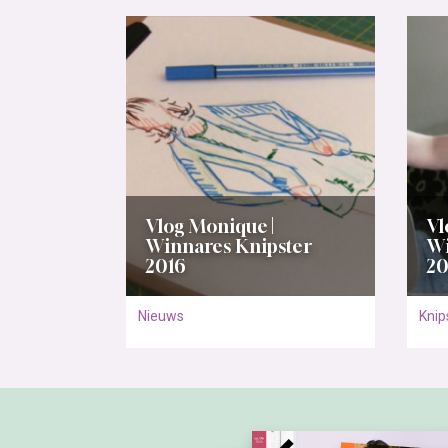
Vlog Monique |
Vl
Winnares Knipster
Wi
2016
20
Nieuws
Knip