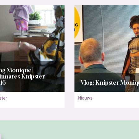
og Monique |
nnares Knipster
16
Vlog: Knipster Moni
ster
Nieuws