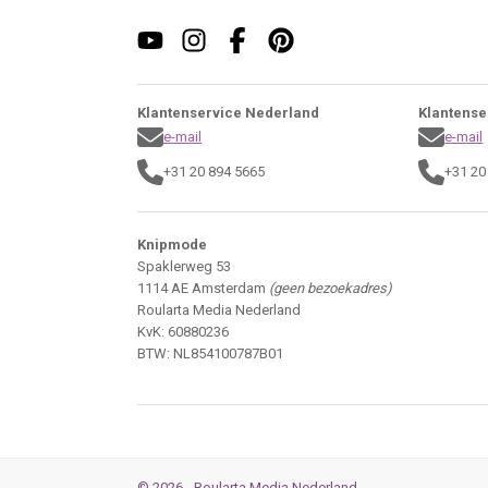
Klantenservice Nederland
Klantense
e-mail
e-mail
+31 20 894 5665
+31 20
Knipmode
Spaklerweg 53
1114 AE Amsterdam
(geen bezoekadres)
Roularta Media Nederland
KvK: 60880236
BTW: NL854100787B01
© 2026 - Roularta Media Nederland