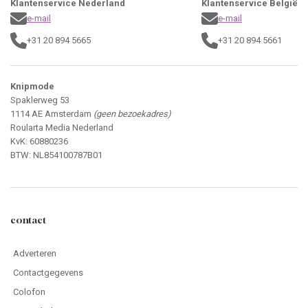
Klantenservice Nederland
Klantenservice België
e-mail
e-mail
+31 20 894 5665
+31 20 894 5661
Knipmode
Spaklerweg 53
1114 AE Amsterdam
(geen bezoekadres)
Roularta Media Nederland
KvK: 60880236
BTW: NL854100787B01
contact
Adverteren
Contactgegevens
Colofon