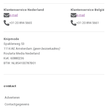
Klantenservice Nederland
Klantenservice België
e-mail
e-mail
+31 20 894 5665
+31 20 894 5661
Knipmode
Spaklerweg 53
1114 AE Amsterdam
(geen bezoekadres)
Roularta Media Nederland
KvK: 60880236
BTW: NL854100787B01
contact
Adverteren
Contactgegevens