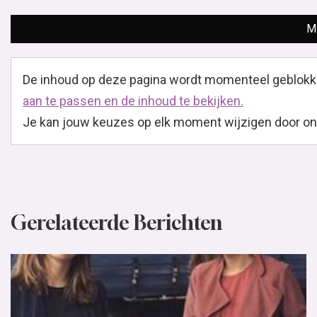
M
De inhoud op deze pagina wordt momenteel geblokk
aan te passen en de inhoud te bekijken.
Je kan jouw keuzes op elk moment wijzigen door onder
Gerelateerde Berichten