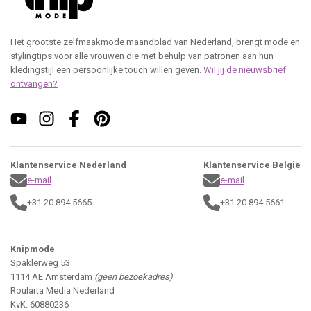
Het grootste zelfmaakmode maandblad van Nederland, brengt mode en
stylingtips voor alle vrouwen die met behulp van patronen aan hun
kledingstijl een persoonlijke touch willen geven.
Wil jij de nieuwsbrief
ontvangen?
Klantenservice Nederland
Klantenservice België
e-mail
e-mail
+31 20 894 5665
+31 20 894 5661
Knipmode
Spaklerweg 53
1114 AE Amsterdam
(geen bezoekadres)
Roularta Media Nederland
KvK: 60880236