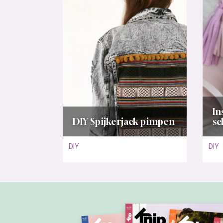
In
DIY Spijkerjack pimpen
s
DIY
DIY