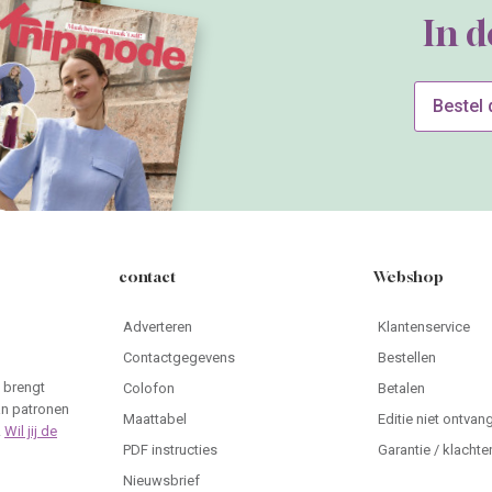
In 
Bestel
contact
Webshop
Adverteren
Klantenservice
Contactgegevens
Bestellen
 brengt
Colofon
Betalen
an patronen
Maattabel
Editie niet ontvan
.
Wil jij de
PDF instructies
Garantie / klachte
Nieuwsbrief