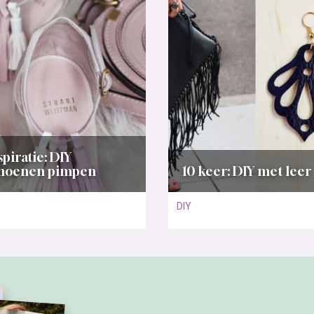
spiratie: DIY
choenen pimpen
10 keer: DIY met leer
DIY