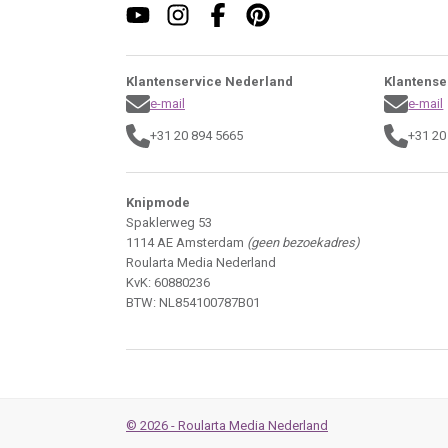
Klantenservice Nederland
Klantense
e-mail
e-mail
+31 20 894 5665
+31 20
Knipmode
Spaklerweg 53
1114 AE Amsterdam
(geen bezoekadres)
Roularta Media Nederland
KvK: 60880236
BTW: NL854100787B01
© 2026 - Roularta Media Nederland