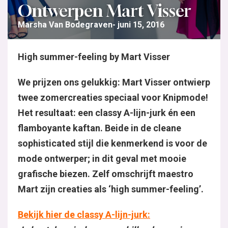
Ontwerpen Mart Visser
Marsha Van Bodegraven
juni 15, 2016
High summer-feeling by Mart Visser
We prijzen ons gelukkig: Mart Visser ontwierp twe
én een flamboyante kaftan. Beide in de cleane sop
mooie grafische biezen. Zelf omschrijft maestro M
Bekijk hier de classy A-lijn-jurk:
Je kunt deze jurk op verschillende manieren dragen: 
soort zwierige sjaal. Ook een optie: laat de linten w