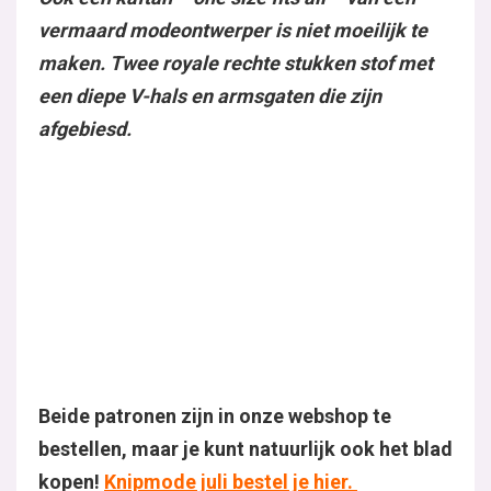
En bekijk hier de flamboyante kaftan:
Ook een kaftan – one size fits all – van een verma
een diepe V-hals en armsgaten die zijn afgebiesd.
Beide patronen zijn in onze webshop te bestellen, 
M
De inhoud op deze pagina wordt momenteel geblokk