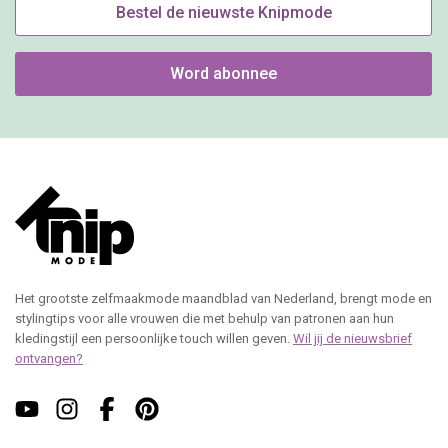
Klantenservice Nederland
Klantenservice België
e-mail
e-mail
+31 20 894 5665
+31 20 894 5661
Knipmode
Spaklerweg 53
1114 AE Amsterdam
(geen bezoekadres)
Roularta Media Nederland
KvK: 60880236
BTW: NL854100787B01
contact