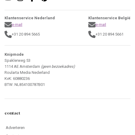
Klantenservice Nederland
Klantenservice België
e-mail
e-mail
+31 20 894 5665
+31 20 894 5661
Knipmode
Spaklerweg 53
1114 AE Amsterdam
(geen bezoekadres)
Roularta Media Nederland
KvK: 60880236
BTW: NL854100787B01
contact
Adverteren