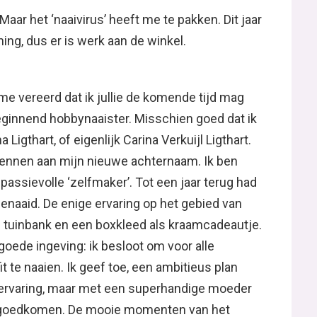
aar het ‘naaivirus’ heeft me te pakken. Dit jaar
ning, dus er is werk aan de winkel.
 me vereerd dat ik jullie de komende tijd mag
ginnend hobbynaaister. Misschien goed dat ik
Ligthart, of eigenlijk Carina Verkuijl Ligthart.
ennen aan mijn nieuwe achternaam. Ik ben
passievolle ‘zelfmaker’. Tot een jaar terug had
genaaid. De enige ervaring op het gebied van
 tuinbank en een boxkleed als kraamcadeautje.
goede ingeving: ik besloot om voor alle
t te naaien. Ik geef toe, een ambitieus plan
-ervaring, maar met een superhandige moeder
t goedkomen. De mooie momenten van het