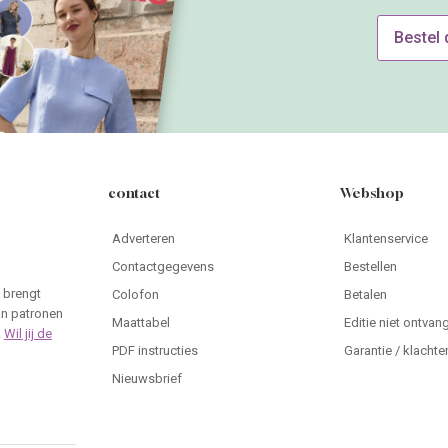
.
Wil jij de
PDF instructies
Garantie / klachte
Nieuwsbrief
rvice België
 894 5661