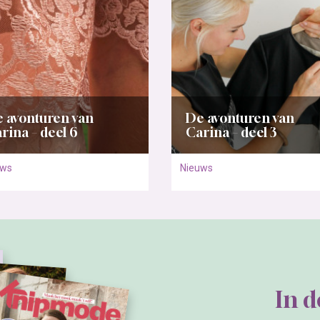
In 
Bestel
contact
Webshop
Adverteren
Klantenservice
Contactgegevens
Bestellen
 brengt
Colofon
Betalen
an patronen
Maattabel
Editie niet ontvan