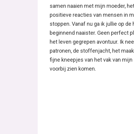
samen naaien met mijn moeder, het
positieve reacties van mensen in mi
stoppen. Vanaf nu ga ik jullie op d
beginnend naaister. Geen perfect pla
het leven gegrepen avontuur. Ik nee
patronen, de stoffenjacht, het maak
fijne kneepjes van het vak van mijn 
voorbij zien komen.
Wil je meer lezen van Carina? Ga d