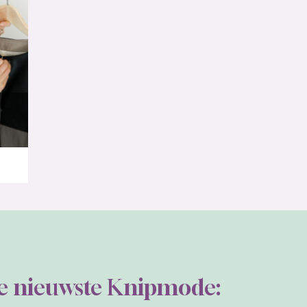
de nieuwste Knipmode:
 de nieuwste Knipmode
Word abonnee
Veilig winkelen
Gebruiksvoorwaarden
Privacy beleid
Cookie Informatie
gen?
Leveringsvoorwaarden