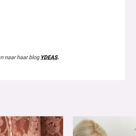
 avonturen van
De avonturen van
rina – deel 6
Carina – deel 3
uws
Nieuws