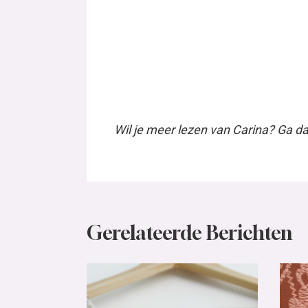
Gerelateerde Berichten
De avonturen van
De
Carina – deel 2
Ca
Nieuws
Nie