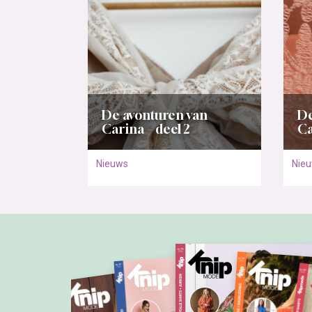
Het grootste zelfmaakmode maandblad van Nederland,
mode en stylingtips voor alle vrouwen die met behulp v