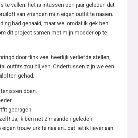
te vallen: het is intussen een jaar geleden dat
iloft van vrienden mijn eigen outfit te naaien.
leding had genaaid, maar wel omdat ik gek ben
om dit project samen met mijn moeder op te
mringd door flink veel heerlijk verliefde stellen,
antal outfits zou blijven. Ondertussen zijn we een
uiloften gehad.
ntenissen doen.
oeder.
utfit gedragen
jzelf! Ja, ik ben net 2 maanden geleden
igen trouwjurk te naaien.. dat liet ik liever aan