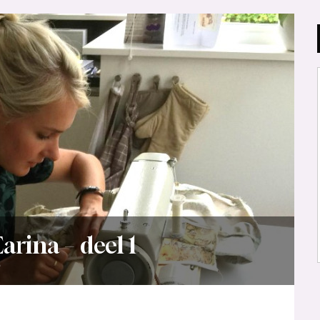
rina – deel 1
5