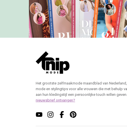
aan hun kledingstijl een persoonlijke touch willen geven
nieuwsbrief ontvangen?
Klantenservice Nederland
Klantense
e-mail
e-mail
+31 20 894 5665
+31 20
Knipmode
Spaklerweg 53
1114 AE Amsterdam
(geen bezoekadres)
Roularta Media Nederland
KvK: 60880236
BTW: NL854100787B01