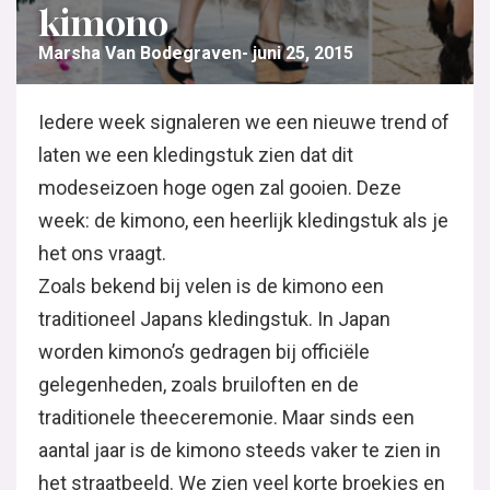
Trend van de week: de kim
Marsha Van Bodegraven
juni 25, 2015
Iedere week signaleren we een nieuwe trend of laten
modeseizoen hoge ogen zal gooien. Deze week: de k
als je het ons vraagt.
Zoals bekend bij velen is de kimono een traditioneel
worden kimono’s gedragen bij officiële gelegenheden
traditionele theeceremonie. Maar sinds een aantal j
zien in het straatbeeld. We zien veel korte broekje
wijde kimono. Maar ook deze zomer op het strand m
ontbreken. Ideaal om aan te trekken wanneer je een 
strandtentje, of wanneer het wat frisser wordt.
Bovendien is dit kledingstuk ook erg leuk voor de be
webshop vind je dan ook een makkelijk te maken
pa