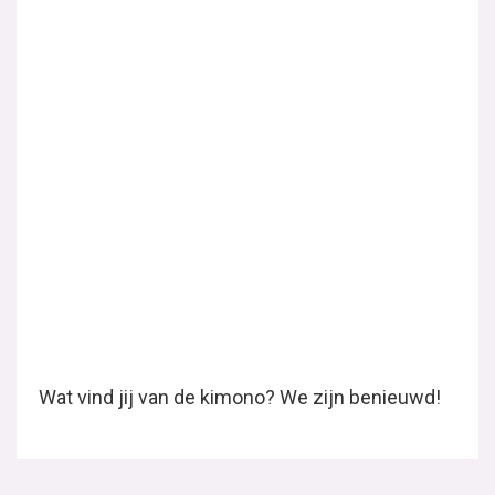
het thema. In samenwerking met Bernina...
Lees verder
Trend report: roodtinten