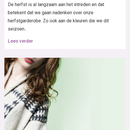
e-mail
e-mail
+31 20 894 5665
+31 20 894 5661
Knipmode
Spaklerweg 53
1114 AE Amsterdam
(geen bezoekadres)
Roularta Media Nederland
KvK: 60880236
BTW: NL854100787B01
contact
Adverteren
Contactgegevens
Colofon
Maattabel