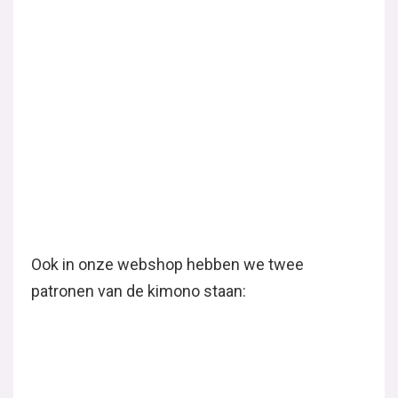
Gerelateerde Berichten
DIY Kimono
Bij iedere modetrend hebben we speciaal voor jullie ook
een leuke tutorial gemaakt die helemaal passend is bij