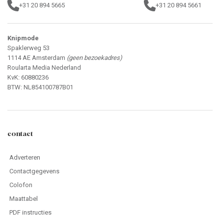
+31 20 894 5665
+31 20 894 5661
Knipmode
Spaklerweg 53
1114 AE Amsterdam
(geen bezoekadres)
Roularta Media Nederland
KvK: 60880236
BTW: NL854100787B01
contact
Adverteren
Contactgegevens
Colofon
Maattabel
PDF instructies