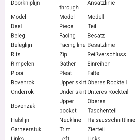
Doorkniplijn
Ansatzlinie
through
Model
Model
Modell
Deel
Piece
Teil
Beleg
Facing
Besatz
Beleglijn
Facing line
Besatzlinie
Rits
Zip
Reißverschluss
Rimpelen
Gather
Einreihen
Plooi
Pleat
Falte
Bovenrok
Upper skirt
Oberes Rockteil
Onderrok
Under skirt
Unteres Rockteil
Upper
Oberes
Bovenzak
pocket
Taschenteil
Halslijn
Neckline
Halsausschnittlinie
Garneerstuk
Trim
Zierteil
Links
Left
Links