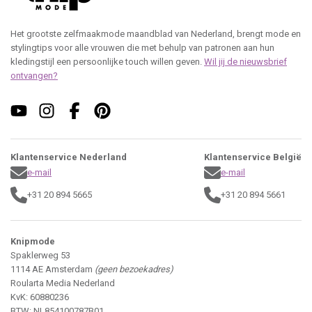
Het grootste zelfmaakmode maandblad van Nederland, brengt mode en
stylingtips voor alle vrouwen die met behulp van patronen aan hun
kledingstijl een persoonlijke touch willen geven.
Wil jij de nieuwsbrief
ontvangen?
Klantenservice Nederland
Klantenservice België
e-mail
e-mail
+31 20 894 5665
+31 20 894 5661
Knipmode
Spaklerweg 53
1114 AE Amsterdam
(geen bezoekadres)
Roularta Media Nederland
KvK: 60880236
BTW: NL854100787B01