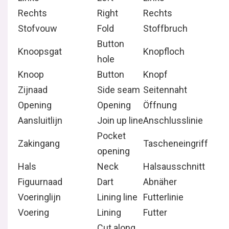
Rechts
Right
Rechts
Stofvouw
Fold
Stoffbruch
Button
Knoopsgat
Knopfloch
hole
Knoop
Button
Knopf
Zijnaad
Side seam
Seitennaht
Opening
Opening
Öffnung
Aansluitlijn
Join up line
Anschlusslinie
Pocket
Zakingang
Tascheneingriff
opening
Hals
Neck
Halsausschnitt
Figuurnaad
Dart
Abnäher
Voeringlijn
Lining line
Futterlinie
Voering
Lining
Futter
Cut along