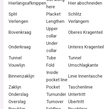
Hierlangsafknippen
Hier abschneiden
here
Split
Placket
Schlitz
Verlengen
Lengthen
Verlängern
Upper
Bovenkraag
Oberes Kragenteil
collar
Under
Onderkraag
Unteres Kragenteil
collar
Tunnel
Tube
Tunnel
Vouwlijn
Fold
Umschlagkante
Inside
Binnenzaklijn
Linie Innentasche
pocket line
Zaklijn
Pocket
Taschenlinie
Onderslag
Turnunder
Untertritt
Overslag
Turnover
Übertritt
Breuklijn
Foldline
Bruchlinie