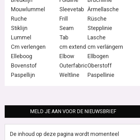
Mouwlummel
Sleevetab
Ärmellasche
Ruche
Frill
Rüsche
Stiklijn
Seam
Stepplinie
Lummel
Tab
Lasche
Cm verlengen
cm extend
cm verlängern
Elleboog
Elbow
Ellbogen
Bovenstof
Outerfabric
Oberstoff
Paspellijn
Weltline
Paspellinie
MELD JE AAN VOOR DE NIEUWSBRIEF
De inhoud op deze pagina wordt momenteel