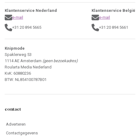
Klantenservice Nederland
Klantenservice België
e-mail
e-mail
+31 20 894 5665
+31 20 894 5661
Knipmode
Spaklerweg 53
1114 AE Amsterdam
(geen bezoekadres)
Roularta Media Nederland
KvK: 60880236
BTW: NL854100787B01
contact
Adverteren
Contactgegevens