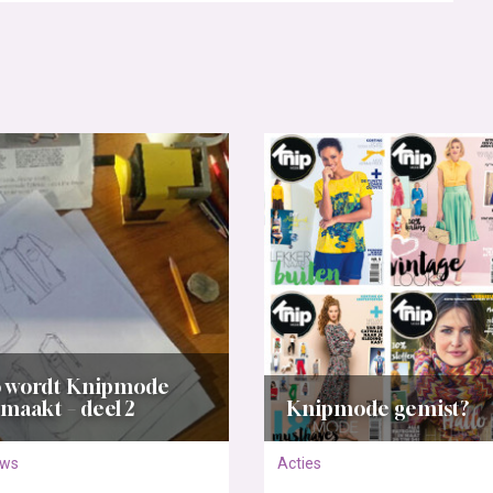
 wordt Knipmode
maakt – deel 2
Knipmode gemist?
uws
Acties