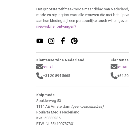
Het grootste zelfmaakmode maandblad van Nederland,
mode en stylingtips voor alle vrouwen die met behulp v
aan hun kledingstijl een persoonlijke touch willen geven
nieuwsbrief ontvangen?
Klantenservice Nederland
Klantense
e-mail
e-mail
+31 20 894 5665
+31 20
Knipmode
Spaklerweg 53
1114 AE Amsterdam
(geen bezoekadres)
Roularta Media Nederland
KvK: 60880236
BTW: NL854100787B01