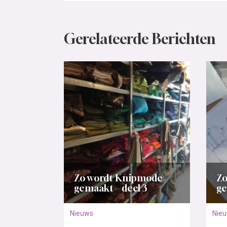
Gerelateerde Berichten
Zo wordt Knipmode
Zo
gemaakt – deel 3
ge
Nieuws
Nie