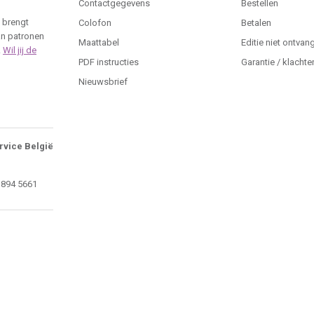
Contactgegevens
Bestellen
 brengt
Colofon
Betalen
an patronen
Maattabel
Editie niet ontvan
.
Wil jij de
PDF instructies
Garantie / klachte
Nieuwsbrief
rvice België
 894 5661