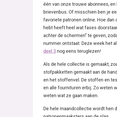
één van onze trouwe abonnees, en kr
brievenbus. Of misschien ben je ee
favoriete patronen online. Hoe dan o
hebt heeft heel wat fases doorstaan.
achter de schermen” te geven, zoda
nummer ontstaat. Deze week het alle
deel 3
nog eens teruglezen!
Als de hele collectie is gemaakt, z
stofpakketten gemaakt aan de hand v
en het stoffenvel. De stoffen en te
en alle fournituren erbij. Zo weten
weten wat ze gaan maken.
De hele maandcollectie wordt hen d
patronenmaaksters aan de slag…