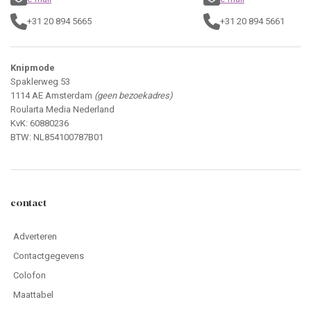
+31 20 894 5665
+31 20 894 5661
Knipmode
Spaklerweg 53
1114 AE Amsterdam
(geen bezoekadres)
Roularta Media Nederland
KvK: 60880236
BTW: NL854100787B01
contact
Adverteren
Contactgegevens
Colofon
Maattabel