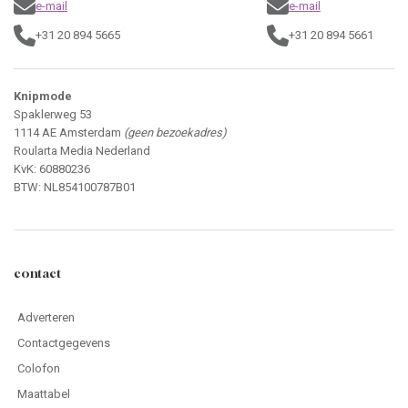
e-mail
e-mail
+31 20 894 5665
+31 20 894 5661
Knipmode
Spaklerweg 53
1114 AE Amsterdam
(geen bezoekadres)
Roularta Media Nederland
KvK: 60880236
BTW: NL854100787B01
contact
Adverteren
Contactgegevens
Colofon
Maattabel