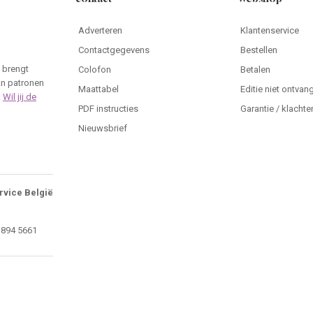
Adverteren
Klantenservice
Contactgegevens
Bestellen
 brengt
Colofon
Betalen
an patronen
Maattabel
Editie niet ontvan
.
Wil jij de
PDF instructies
Garantie / klachte
Nieuwsbrief
rvice België
 894 5661