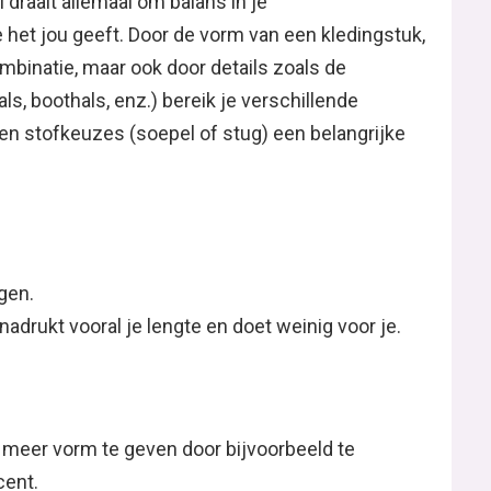
 draait allemaal om balans in je
e het jou geeft. Door de vorm van een kledingstuk,
mbinatie, maar ook door details zoals de
ls, boothals, enz.) bereik je verschillende
 en stofkeuzes (soepel of stug) een belangrijke
gen.
enadrukt vooral je lengte en doet weinig voor je.
h meer vorm te geven door bijvoorbeeld te
cent.