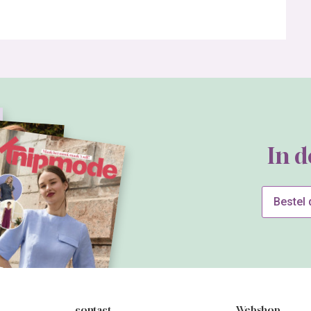
In 
Bestel
contact
Webshop