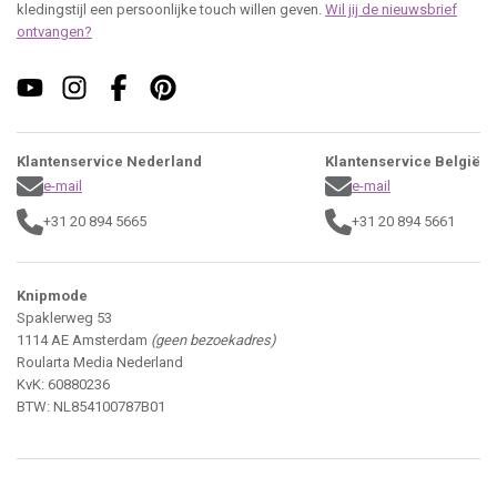
kledingstijl een persoonlijke touch willen geven.
Wil jij de nieuwsbrief
ontvangen?
Klantenservice Nederland
Klantenservice België
e-mail
e-mail
+31 20 894 5665
+31 20 894 5661
Knipmode
Spaklerweg 53
1114 AE Amsterdam
(geen bezoekadres)
Roularta Media Nederland
KvK: 60880236
BTW: NL854100787B01