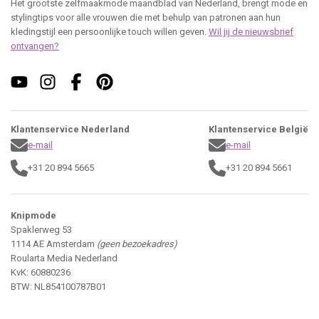
Het grootste zelfmaakmode maandblad van Nederland, brengt mode en
stylingtips voor alle vrouwen die met behulp van patronen aan hun
kledingstijl een persoonlijke touch willen geven.
Wil jij de nieuwsbrief
ontvangen?
Klantenservice Nederland
Klantenservice België
e-mail
e-mail
+31 20 894 5665
+31 20 894 5661
Knipmode
Spaklerweg 53
1114 AE Amsterdam
(geen bezoekadres)
Roularta Media Nederland
KvK: 60880236
BTW: NL854100787B01