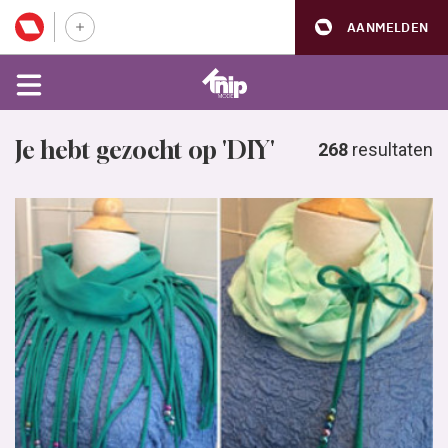
AANMELDEN
Je hebt gezocht op 'DIY'
268
resultaten