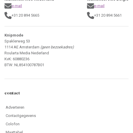
e-mail
e-mail
+31 20 894 5665
+31 20 894 5661
Knipmode
Spaklerweg 53
1114 AE Amsterdam
(geen bezoekadres)
Roularta Media Nederland
KvK: 60880236
BTW: NL854100787B01
contact
Adverteren
Contactgegevens
Colofon
Maattabel