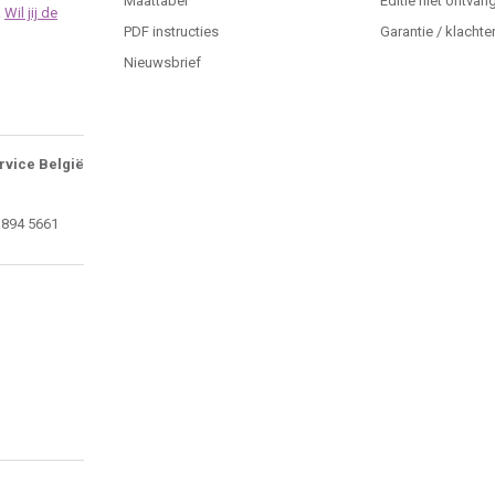
Maattabel
Editie niet ontvan
.
Wil jij de
PDF instructies
Garantie / klachte
Nieuwsbrief
rvice België
 894 5661