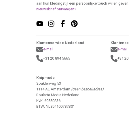
aan hun kledingstijl een persoonlijke touch willen geven
nieuwsbrief ontvangen?
Klantenservice Nederland
Klantense
e-mail
e-mail
+31 20 894 5665
+31 20
Knipmode
Spaklerweg 53
1114 AE Amsterdam
(geen bezoekadres)
Roularta Media Nederland
KvK: 60880236
BTW: NL854100787B01