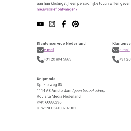
aan hun kledingstijl een persoonlijke touch willen geven
nieuwsbrief ontvangen?
Klantenservice Nederland
Klantense
e-mail
e-mail
+31 20 894 5665
+31 20
Knipmode
Spaklerweg 53
1114 AE Amsterdam
(geen bezoekadres)
Roularta Media Nederland
KvK: 60880236
BTW: NL854100787B01