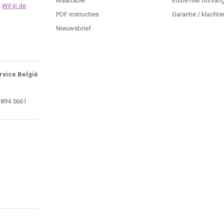
Maattabel
Editie niet ontvan
.
Wil jij de
PDF instructies
Garantie / klachte
Nieuwsbrief
rvice België
 894 5661