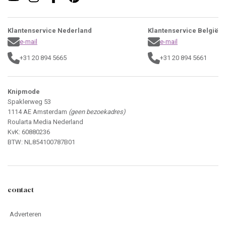
Klantenservice Nederland
Klantenservice België
e-mail
e-mail
+31 20 894 5665
+31 20 894 5661
Knipmode
Spaklerweg 53
1114 AE Amsterdam
(geen bezoekadres)
Roularta Media Nederland
KvK: 60880236
BTW: NL854100787B01
contact
Adverteren