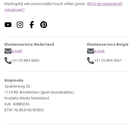
kledingstijl een persoonlijke touch willen geven.
Wil jij de nieuwsbrief
ontvangen?
Klantenservice Nederland
Klantenservice België
e-mail
e-mail
+31 20 894 5665
+31 20 894 5661
Knipmode
Spaklerweg 53
1114 AE Amsterdam
(geen bezoekadres)
Roularta Media Nederland
KvK: 60880236
BTW: NL854100787B01