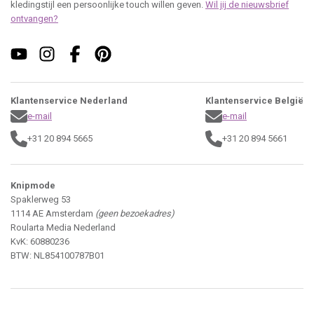
kledingstijl een persoonlijke touch willen geven.
Wil jij de nieuwsbrief
ontvangen?
Klantenservice Nederland
Klantenservice België
e-mail
e-mail
+31 20 894 5665
+31 20 894 5661
Knipmode
Spaklerweg 53
1114 AE Amsterdam
(geen bezoekadres)
Roularta Media Nederland
KvK: 60880236
BTW: NL854100787B01