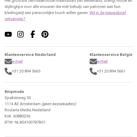
Het grootste zelfmaakmode maandblad van Nederland, brengt mode en
stylingtips voor alle vrouwen die met behulp van patronen aan hun
kledingstijl een persoonlijke touch willen geven.
Wil jij de nieuwsbrief
ontvangen?
Klantenservice Nederland
Klantenservice België
e-mail
e-mail
+31 20 894 5665
+31 20 894 5661
Knipmode
Spaklerweg 53
1114 AE Amsterdam
(geen bezoekadres)
Roularta Media Nederland
KvK: 60880236
BTW: NL854100787B01