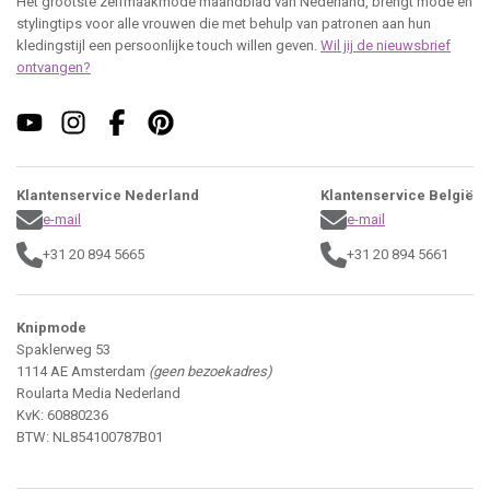
Het grootste zelfmaakmode maandblad van Nederland, brengt mode en
stylingtips voor alle vrouwen die met behulp van patronen aan hun
kledingstijl een persoonlijke touch willen geven.
Wil jij de nieuwsbrief
ontvangen?
Klantenservice Nederland
Klantenservice België
e-mail
e-mail
+31 20 894 5665
+31 20 894 5661
Knipmode
Spaklerweg 53
1114 AE Amsterdam
(geen bezoekadres)
Roularta Media Nederland
KvK: 60880236
BTW: NL854100787B01