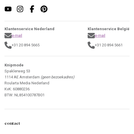
Klantenservice Nederland
Klantenservice België
e-mail
e-mail
+31 20 894 5665
+31 20 894 5661
Knipmode
Spaklerweg 53
1114 AE Amsterdam
(geen bezoekadres)
Roularta Media Nederland
KvK: 60880236
BTW: NL854100787B01
contact