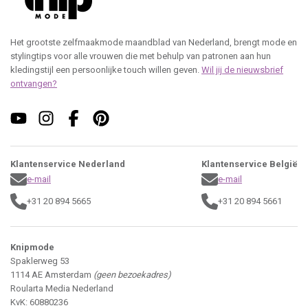
Het grootste zelfmaakmode maandblad van Nederland, brengt mode en
stylingtips voor alle vrouwen die met behulp van patronen aan hun
kledingstijl een persoonlijke touch willen geven.
Wil jij de nieuwsbrief
ontvangen?
Klantenservice Nederland
Klantenservice België
e-mail
e-mail
+31 20 894 5665
+31 20 894 5661
Knipmode
Spaklerweg 53
1114 AE Amsterdam
(geen bezoekadres)
Roularta Media Nederland
KvK: 60880236