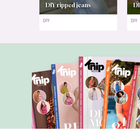
DIY ripped jeans
DI
DIY
DIY