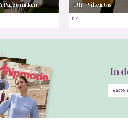
Y Pareo maken
DIY – Vilten tas
DIY
In 
Bestel